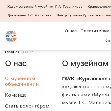
Художественный музей им. Г. А. Травникова
Краеведческ
Дом-музей Т.С. Мальцева
Центр туризма Курганской обла
О нас
Посетителям
Ко
Главная
О нас
О нас
О музейном
О музейном
ГАУК «Курганское 
объединении
художественного му
филиалами (Музей и
Команда
музей Т.С. Мальцев
Стать волонтёром