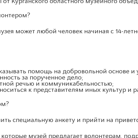
ы от Курганского областного музейного объе
лонтером?
узея может любой человек начиная с 14-летне
казывать помощь на добровольной основе и у
нность за порученное дело;
тной речью и коммуникабельностью;
носиться к представителям иных культур и р
ом?
ть специальную анкету и прийти на приветс
 которые музей предлагает волонтерам, под