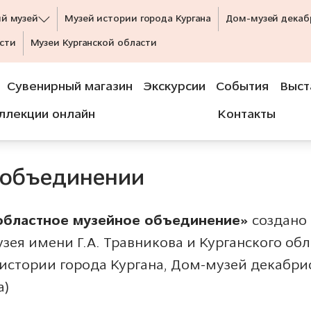
ий музей
Музей истории города Кургана
Дом-музей декаб
сти
Музеи Курганской области
Сувенирный магазин
Экскурсии
События
Выст
ллекции онлайн
Контакты
 объединении
областное музейное объединение»
создано 
зея имени Г.А. Травникова и Курганского обл
стории города Кургана, Дом-музей декабрис
а)