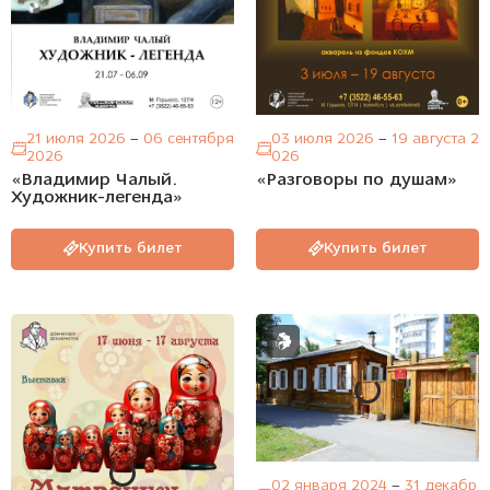
21 июля 2026
–
06 сентября
03 июля 2026
–
19 августа 2
2026
026
«Владимир Чалый.
«Разговоры по душам»
Художник-легенда»
Купить билет
Купить билет
02 января 2024
–
31 декабр