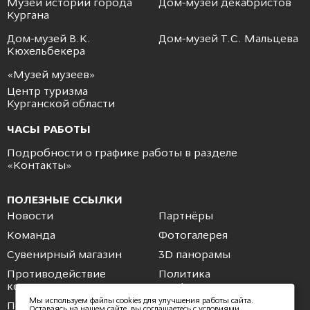
Музей истории города
Дом-музей декабристов
Кургана
Дом-музей В.К.
Дом-музей Т.С. Мальцева
Кюхельбекера
«Музей музеев»
Центр туризма
Курганской области
ЧАСЫ РАБОТЫ
Подробности о графике работы в разделе
«
Контакты
»
ПОЛЕЗНЫЕ ССЫЛКИ
Новости
Партнёры
Команда
Фотогалерея
Сувенирный магазин
3D панорамы
Противодействие
Политика
коррупции
конфиденциальности
Мы используем файлы cookies для улучшения работы сайта.
Пользовательское
Обратная связь
Оставаясь на нашем сайте, вы соглашаетесь с условиями