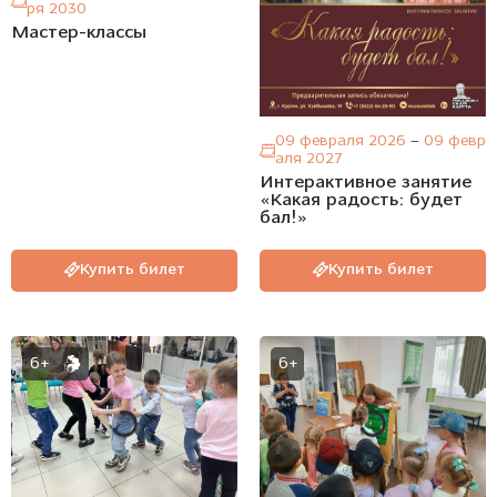
ря 2030
Мастер-классы
09 февраля 2026
–
09 февр
аля 2027
Интерактивное занятие
«Какая радость: будет
бал!»
Купить билет
Купить билет
6+
6+