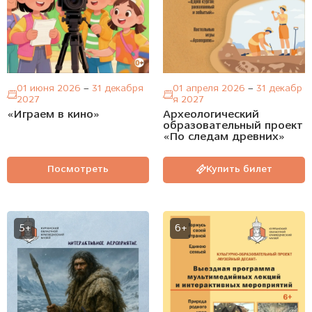
01 апреля 2026
–
31 декабр
01 июня 2026
–
31 декабря
я 2027
2027
Археологический
«Играем в кино»
образовательный проект
«По следам древних»
Посмотреть
Купить билет
5+
6+