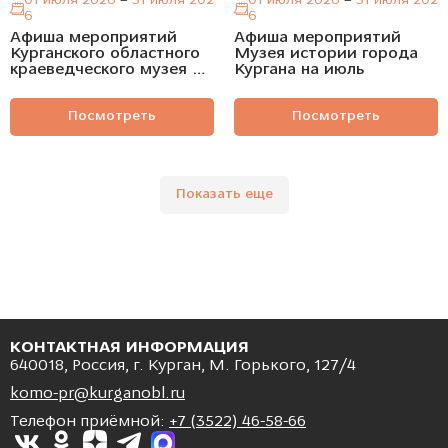
01 июля 2026
–
31 июля 202
01 июля 2026
–
31 июля 202
6
6
Афиша мероприятий
Афиша мероприятий
Курганского областного
Музея истории города
краеведческого музея на
Кургана на июль
июль
Посмотреть
Посмотреть
Показать еще
КОНТАКТНАЯ ИНФОРМАЦИЯ
640018, Россия, г. Курган, М. Горького, 127/4
komo-pr@kurganobl.ru
Телефон приёмной:
+7 (3522) 46-58-66