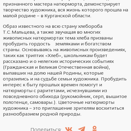
признанного мастера натюрморта, демонстрирует
творчество художника, вся жизнь которого прошла на
малой родине – в Курганской области.
Образ известного на всю страну хлебороба
Т.С.Мальцева, а также звучащая во многих
живописных натюрмортах тема хлеба призваны
пробудить гордость земляками и богатством
страны. Основываясь на живописных произведениях,
таких как триптих «Хлеб», школьникам будет
рассказано и о нелегких исторических событиях
(Гражданская и Великая Отечественная война),
выпавших на долю нашей Родины, которые
отразились и на судьбе семьи художника. Пробудить
интерес к быту прошлых времен помогут и
натюрморты с раритетами, исчезнувшими из
повседневного обихода (рукомойник, серп, вышитое
полотенце, самовары.). Цветочные натюрморты
художника – это приглашение зрителям восхититься
разнообразием родной природы.
Поделиться: