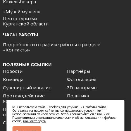
Кюхельбекера
«Музей музеев»
Центр туризма
Курганской области
ЧАСЫ РАБОТЫ
Подробности о графике работы в разделе
«
Контакты
»
ПОЛЕЗНЫЕ ССЫЛКИ
Новости
Партнёры
Команда
Фотогалерея
Сувенирный магазин
3D панорамы
Противодействие
Политика
коррупции
конфиденциальности
Мы используем файлы cookies для улучшения работы сайта.
Пользовательское
Обратная связь
Оставаясь на нашем сайте, вы соглашаетесь с условиями
соглашение
использования файлов cookies. Чтобы ознакомиться с нашими
Положениями о конфиденциальности и об использовании файлов
cookie,
нажмите здесь
.
Стать партнером
Стать волонтером