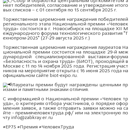
Сбор и обработка центральным оргкомитетом а
нкет победителей, согласование и утверждение итого
вых списков – с 01 сентября по 15 сентября 2025 г.
Торжественная церемония награждения победителей
регионального этапа Национальной премии «Человек
труда» состоится в г. Новосибирск на площадке XII М
еждународного форума технологического развития "Т
ехнопром-2025" (27-29 августа 2025 г.)
Торжественная церемония награждения лауреатов На
циональной премии состоится на площадке 29-й меж
дународной специализированной выставки-форума
«Безопасность и охрана труда» (БИОТ), проходящей в
Москве с 11 по 14 ноября 2025 года. Регистрация участ
ников на мероприятие открыта с 16 июня 2025 года на
официальном сайте
biot-expo.ru
.
Лауреаты премии будут награждены ценными пр
изами и памятными знаками отличия.
С информацией о Национальной премии «Человек тр
уда», о критериях отбора участников, о порядке офор
мления заявок, а также отправить заявки можно на са
йте -
премиячеловектруда.рф/
или на электронную по
чту
info@zabkray.er.ru
#ЕР75
#Премия
#ЧеловекТруда