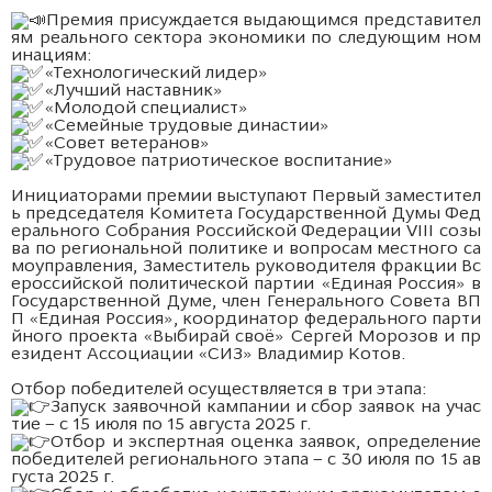
Премия присуждается выдающимся представител
ям реального сектора экономики по следующим ном
инациям:
«Технологический лидер»
«Лучший наставник»
«Молодой специалист»
«Семейные трудовые династии»
«Совет ветеранов»
«Трудовое патриотическое воспитание»
Инициаторами премии выступают Первый заместител
ь председателя Комитета Государственной Думы Фед
ерального Собрания Российской Федерации VIII созы
ва по региональной политике и вопросам местного са
моуправления, Заместитель руководителя фракции Вс
ероссийской политической партии «Единая Россия» в
Государственной Думе, член Генерального Совета ВП
П «Единая Россия», координатор федерального парти
йного проекта «Выбирай своё» Сергей Морозов и пр
езидент Ассоциации «СИЗ» Владимир Котов.
Отбор победителей осуществляется в три этапа:
Запуск заявочной кампании и сбор заявок на учас
тие – с 15 июля по 15 августа 2025 г.
Отбор и экспертная оценка заявок, определение
победителей регионального этапа – с 30 июля по 15 ав
густа 2025 г.