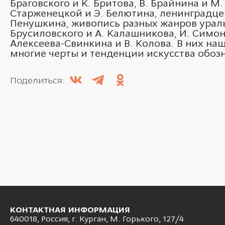
Браговского и К. Бритова, В. Брайнина и М
Старженецкой и Э. Белютина, ленинградце
Пенушкина, живопись разных жанров урал
Брусиловского и А. Калашникова, И. Симоно
Алексеева-Свинкина и В. Колова. В них на
многие черты и тенденции искусства обоз
Поделиться:
КОНТАКТНАЯ ИНФОРМАЦИЯ
640018, Россия, г. Курган, М. Горького, 127/4