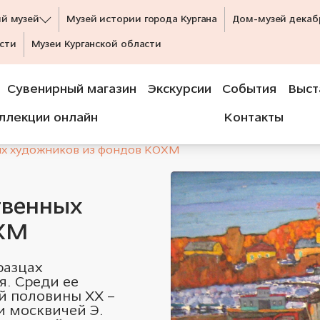
ий музей
Музей истории города Кургана
Дом-музей декаб
сти
Музеи Курганской области
Сувенирный магазин
Экскурсии
События
Выст
ллекции онлайн
Контакты
ых художников из фондов КОХМ
твенных
ОХМ
разцах
я. Среди ее
й половины ХХ –
и москвичей Э.