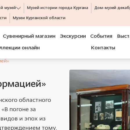
ий музей
Музей истории города Кургана
Дом-музей декаб
сти
Музеи Курганской области
Сувенирный магазин
Экскурсии
События
Выст
ллекции онлайн
Контакты
ией»
формацией»
нского областного
«В погоне за
видов и эпох из
дтверждением тому,