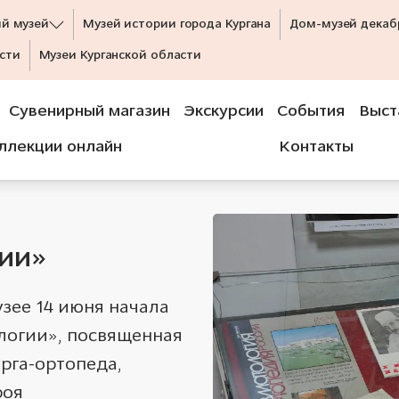
ий музей
Музей истории города Кургана
Дом-музей декаб
сти
Музеи Курганской области
Сувенирный магазин
Экскурсии
События
Выст
ллекции онлайн
Контакты
гии»
зее 14 июня начала
логии», посвященная
рга-ортопеда,
роя