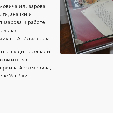
мовича Илизарова.
ги, значки и
лизарова и работе
тельная
ика Г. А. Илизарова.
нитые люди посещали
акомиться с
авриила Абрамовича,
дене Улыбки.