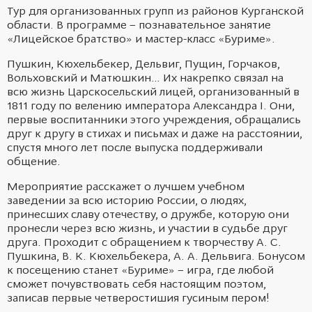
Тур для организованных групп из районов Курганской
области.
В программе – познавательное занятие
«Лицейское братство» и мастер-класс «Буриме».
Пушкин, Кюхельбекер, Дельвиг, Пущин, Горчаков,
Вольховский и Матюшкин… Их накрепко связал на
всю жизнь Царскосельский лицей, организованный в
1811 году по велению императора Александра I. Они,
первые воспитанники этого учреждения, обращались
друг к другу в стихах и письмах и даже на расстоянии,
спустя много лет после выпуска поддерживали
общение.
Мероприятие расскажет о лучшем учебном
заведении за всю историю России, о людях,
принесших славу отечеству, о дружбе, которую они
пронесли через всю жизнь, и участии в судьбе друг
друга.
Проходит с обращением к творчеству А. С.
Пушкина, В. К. Кюхельбекера, А. А. Дельвига. Бонусом
к посещению станет
«Буриме» – игра, где любой
сможет почувствовать себя настоящим поэтом,
записав первые четверостишия гусиным пером!