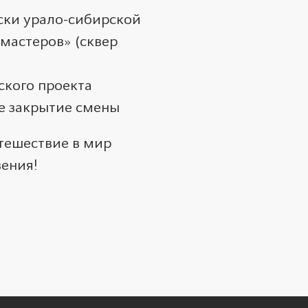
аски урало-сибирской
 мастеров» (сквер
ского проекта
ое закрытие смены
тешествие в мир
вения!