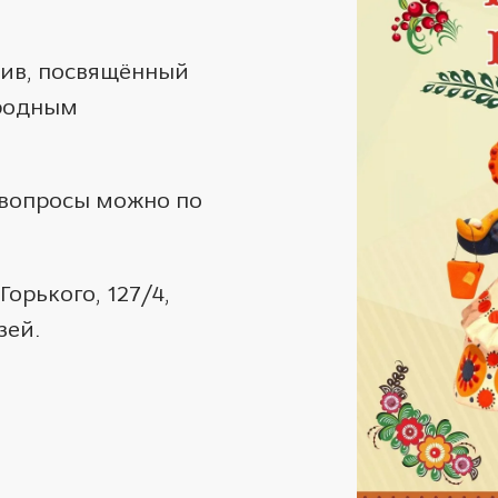
сив, посвящённый
ародным
 вопросы можно по
Горького, 127/4,
зей.
.