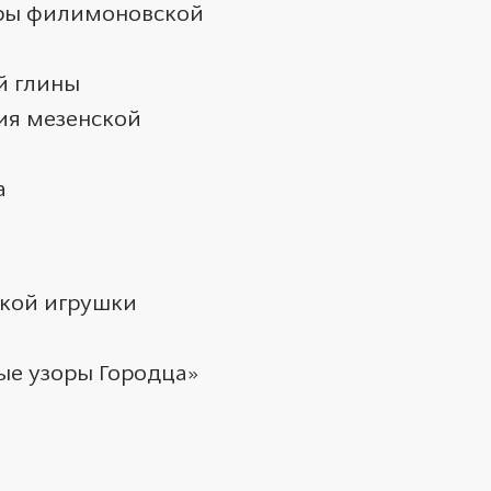
оры филимоновской
й глины
гия мезенской
а
ской игрушки
вые узоры Городца»