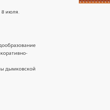
 8 июля.
ндообразование
екоративно-
йны дымковской