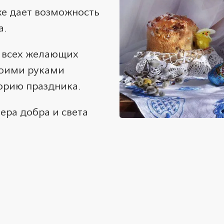
же дает возможность
а.
т всех желающих
своими руками
торию праздника.
ра добра и света