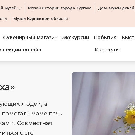
ий музей
Музей истории города Кургана
Дом-музей декаб
сти
Музеи Курганской области
Сувенирный магазин
Экскурсии
События
Выст
ллекции онлайн
Контакты
сха»
рующих людей, а
, помогать маме печь
уками. Совместная
иться с его