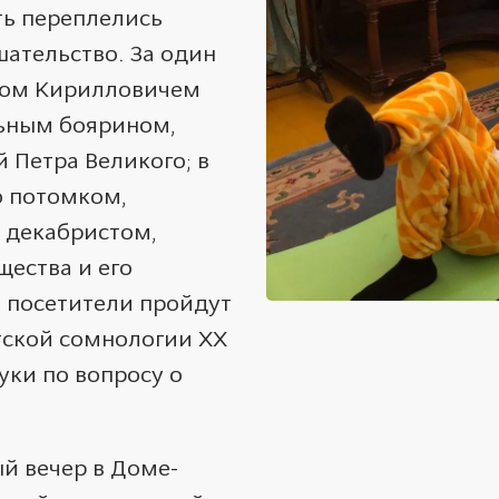
ть переплелись
ешательство. За один
Львом Кирилловичем
ьным боярином,
 Петра Великого; в
о потомком,
декабристом,
ества и его
 посетители пройдут
тской сомнологии XX
уки по вопросу о
й вечер в Доме-