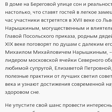
В доме на Береговой улице сон и реальнос
настолько, что ставят гостей в легкое зам
час участники встретятся в XVII веке со 
Нарышкиным, могущественным и влиятел
Главой Посольского приказа, родным дядей
XIX веке поговорят по душам с далеким ег
Михаилом Михайловичем Нарышкиным, – 
лидером московской ячейки Северного общ
любимой супругой, Елизаветой Петровной;
полезные практики от лучших светил сове
века и узнают достижения современной на
здоровом сне.
Не упустите свой шанс провести интересны