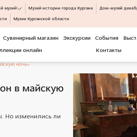
ий музей
Музей истории города Кургана
Дом-музей декаб
сти
Музеи Курганской области
Сувенирный магазин
Экскурсии
События
Выст
ллекции онлайн
Контакты
айскую ночь»
он в майскую
ы. Но изменились ли