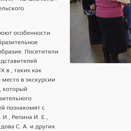
ельского
роют особенности
бразительное
образие.
Посетители
едставителей
IX
в., таких как
 место в экскурсии
а, который
зительного
ей познакомят
с
., Репина И. Е.,
дова С. А. и других