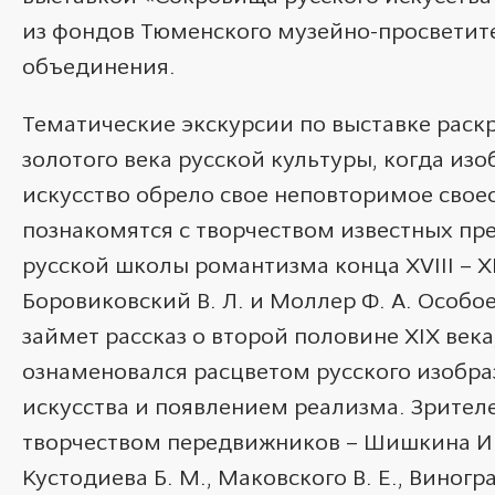
из фондов Тюменского музейно-просветит
объединения.
Тематические экскурсии по выставке раск
золотого века
русской культуры, когда
изо
искусство обрело свое неповторимое свое
познакомятся с творчеством известных
пр
русской школы романтизма конца
XVIII
–
X
Боровиковский В. Л. и Моллер
Ф. А.
Особое
займет рассказ о второй половине XIX век
ознаменовался расцветом русского изобра
искусства и появлением реализма.
Зрител
творчеством передвижников – Шишкина И. И
Кустодиева Б. М., Маковского В. Е.,
Виногра