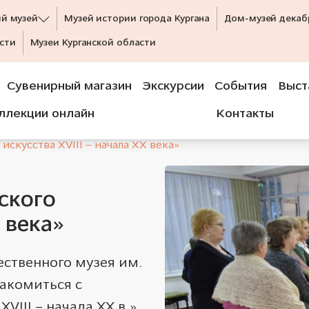
ий музей
Музей истории города Кургана
Дом-музей декаб
сти
Музеи Курганской области
Сувенирный магазин
Экскурсии
События
Выст
ллекции онлайн
Контакты
скусства XVIII – начала XX века»
ского
 века»
ественного
музея
им.
акомиться с
VIII – начала XX в.»