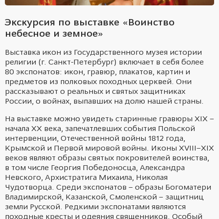
Экскурсия по выставке «Воинство
небесное и земное»
Выставка икон из Государственного музея истории
религии (г. Санкт-Петербург) включает в себя более
80 экспонатов: икон, гравюр, плакатов, картин и
предметов из полковых походных церквей. Они
рассказывают о реальных и святых защитниках
России, о войнах, выпавших на долю нашей страны.
На выставке можно увидеть старинные гравюры XIX –
начала ХХ века, запечатлевших события Польской
интервенции, Отечественной войны 1812 года,
Крымской и Первой мировой войны. Иконы XVIII–XIX
веков являют образы святых покровителей воинства,
в том числе Георгия Победоносца, Александра
Невского, Архистратига Михаила, Николая
Чудотворца. Среди экспонатов – образы Богоматери
Владимирской, Казанской, Смоленской – защитниц
земли Русской. Редкими экспонатами являются
походные кресты и одеяния священников. Особый