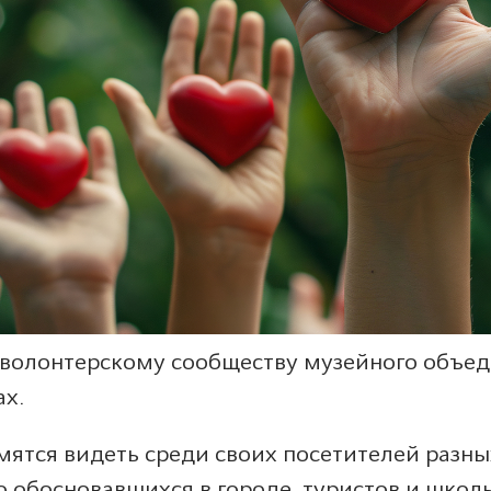
волонтерскому сообществу музейного объеди
ах.
мятся видеть среди своих посетителей разн
о обосновавшихся в городе, туристов и школ