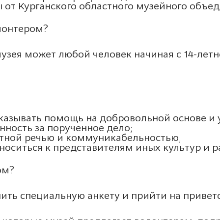
ы от Курганского областного музейного объе
лонтером?
узея может любой человек начиная с 14-летне
казывать помощь на добровольной основе и у
нность за порученное дело;
тной речью и коммуникабельностью;
носиться к представителям иных культур и р
ом?
ть специальную анкету и прийти на приветс