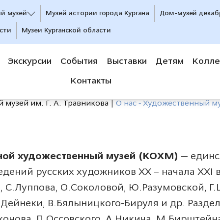
ий музей
Музей истории города Кургана
Дом-музей декаб
сти
Музеи Курганской области
Экскурсии
События
Выставки
Детям
Колле
Контакты
музей им. Г. А. Травникова
О нас - Художественный му
тной художественный музей (КОХМ)
— единс
ений русских художников ХХ – начала XXI век
, С.Луппова, О.Соколовой, Ю.Разумовской, Г.
Дейнеки, В.Бялыницкого-Бируля и др. Раздел 
онова, П.Оссовского, А.Никича, М.Бирштейна,