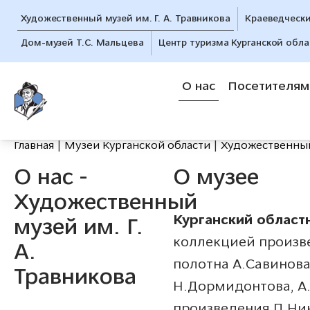
Художественный музей им. Г. А. Травникова
Краеведческ
Дом-музей Т.С. Мальцева
Центр туризма Курганской обла
О нас
Посетителям
Главная
Музеи Курганской области
Художественный 
О нас -
О музее
Художественный
Курганский облас
музей им. Г.
коллекцией произвед
А.
полотна А.Савинова
Травникова
Н.Дормидонтова, А.
произведения П.Ник