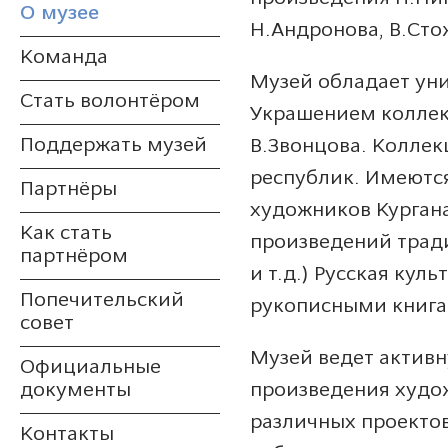
О музее
Н.Андронова, В.Сто
Команда
Музей обладает уни
Стать волонтёром
Украшением коллекц
Поддержать музей
В.Звонцова. Колле
республик. Имеются
Партнёры
художников Кургана
Как стать
произведений трад
партнёром
и т.д.) Русская кул
Попечительский
рукописными книга
совет
Музей ведет активн
Официальные
произведения худож
документы
различных проектов
Контакты