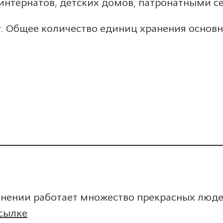
 интернатов, детских домов, патронатными с
у. Общее количество единиц хранения основ
нении работает множество прекрасных людей
сылке