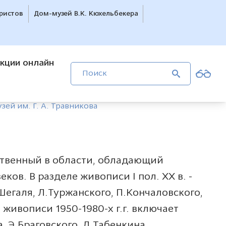
ристов
Дом-музей В.К. Кюхельбекера
кции онлайн
зей им. Г. А. Травникова
твенный в области, обладающий
ов. В разделе живописи I пол. ХХ в. -
Шегаля, Л.Туржанского, П.Кончаловского,
живописи 1950-1980-х г.г. включает
 Э.Браговского, Л.Табенкина,