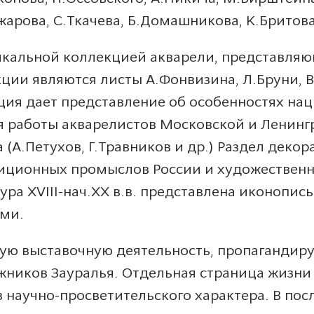
жарова, С.Ткачева, Б.Домашникова, К.Бритова
кальной коллекцией акварели, представляю
ии являются листы А.Фонвизина, Л.Бруни, В.
кция дает представление об особенностях н
 работы акварелистов Московской и Ленингр
 (А.Петухов, Г.Травников и др.) Раздел деко
иционных промыслов России и художественны
ьтура XVIII-нач.ХХ в.в. представлена иконоп
ми.
ую выставочную деятельность, пропагандиру
ников Зауралья. Отдельная страница жизни
 научно-просветительского характера. В по