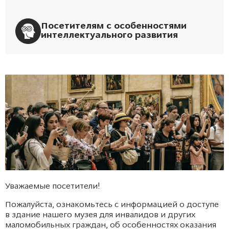
— трогать руками музейные экспонаты, если в
экспозиции не представлены специальные
тактильные экспонаты;
Посетителям с особенностями
интеллектуального развития
— садиться на предметы мебели из музейных
коллекций;
— производить кино-, видео- и фотосъемку с
использованием дополнительного оборудования без
специального решения администрации Музея.
8. Администрация Музея имеет право:
Уважаемые посетители!
Пожалуйста, ознакомьтесь с информацией о доступе
в здание нашего музея для инвалидов и других
маломобильных граждан, об особенностях оказания